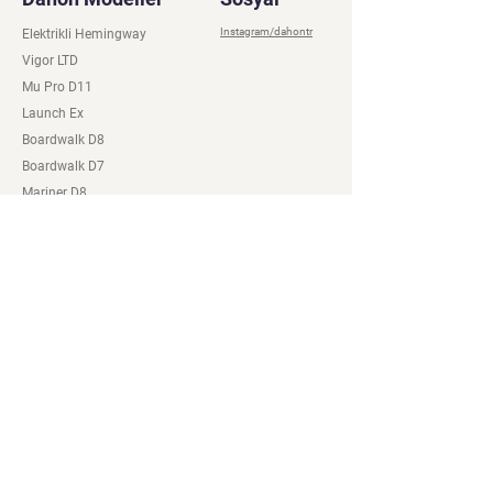
Instagram/dahontr
Elektrikli Hemingway
Vigor LTD
Mu Pro D11
Launch Ex
Boardwalk D8
Boardwalk D7
Mariner D8
K9 D9
Hemingway D9
Dash P8
K3
Dahon Bayileri
Mağaza
Online