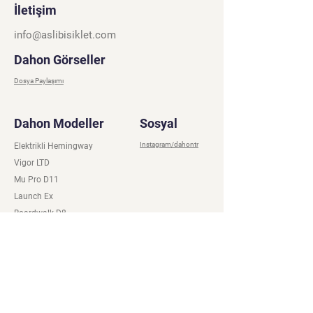
İletişim
info@aslibisiklet.com
Dahon Görseller
Dosya Paylaşımı
Dahon Modeller
Sosyal
Instagram/dahontr
Elektrikli Hemingway
Vigor LTD
Mu Pro D11
Launch Ex
Boardwalk D8
Boardwalk D7
Mariner D8
K9 D9
Hemingway D9
Dash P8