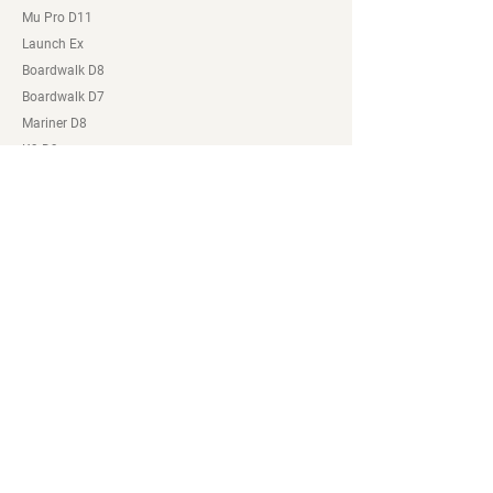
Mu Pro D11
Launch Ex
Boardwalk D8
Boardwalk D7
Mariner D8
K9 D9
Hemingway D9
Dash P8
K3
Dahon Bayileri
Mağaza
Online