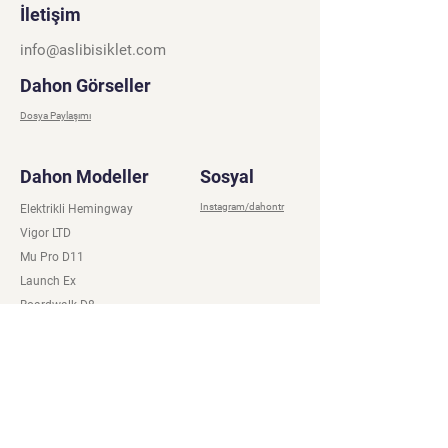
İletişim
info@aslibisiklet.com
Dahon Görseller
Dosya Paylaşımı
Dahon Modeller
Sosyal
Instagram/dahontr
Elektrikli Hemingway
Vigor LTD
Mu Pro D11
Launch Ex
Boardwalk D8
Boardwalk D7
Mariner D8
K9 D9
Hemingway D9
Dash P8