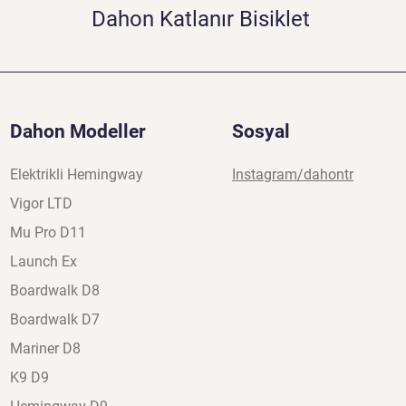
Dahon Katlanır Bisiklet
Dahon Modeller
Sosyal
Elektrikli Hemingway
Instagram/dahontr
Vigor LTD
Mu Pro D11
Launch Ex
Boardwalk D8
Boardwalk D7
Mariner D8
K9 D9