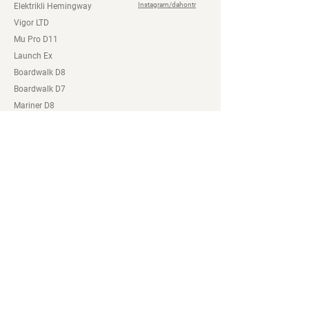
Instagram/dahontr
Elektrikli Hemingway
Vigor LTD
Mu Pro D11
Launch Ex
Boardwalk D8
Boardwalk D7
Mariner D8
K9 D9
Hemingway D9
Dash P8
K3
Dahon Bayileri
Mağaza
Online