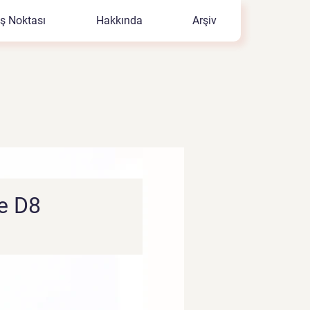
ış Noktası
Hakkında
Arşiv
e D8