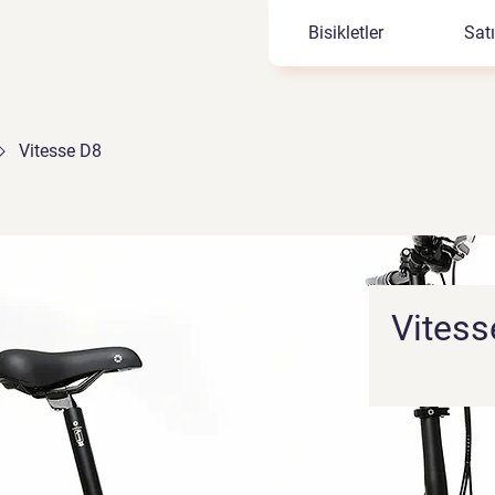
Bisikletler
Sat
Vitesse D8
Vitess