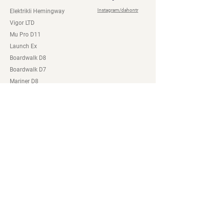
Instagram/dahontr
Elektrikli Hemingway
Vigor LTD
Mu Pro D11
Launch Ex
Boardwalk D8
Boardwalk D7
Mariner D8
K9 D9
Hemingway D9
Dash P8
K3
Dahon Bayileri
Mağaza
Online